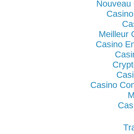
Nouveau 
Casino
Ca
Meilleur
Casino En
Casi
Crypt
Casi
Casino Con
M
Cas
Tr