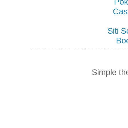
Pok
Cas
Siti
Bo
Simple t