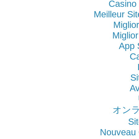
Casino 
Meilleur Si
Miglio
Miglio
App 
Ca
Si
Av
オンラ
Si
Nouveau 